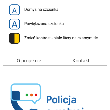
Menu szybkiego dostępu
Domyślna czcionka
Policja e-usługi -
Powiększona czcionka
komunikacja z policją
Zmień kontrast - białe litery na czarnym tle
O projekcie
Kontakt